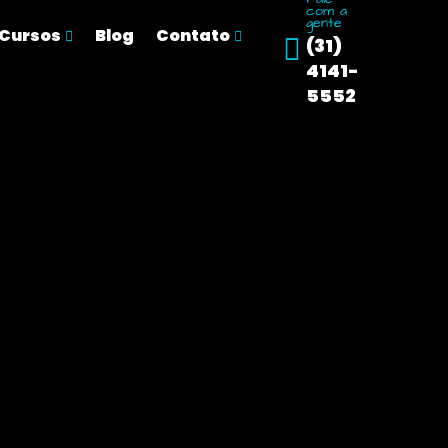
com a
gente
Cursos
Blog
Contato
(31)
4141-
5552