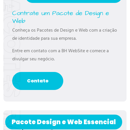
B
P
A
C
O
T
E
S
D
E
D
E
S
I
G
N
E
W
E
Contrate um Pacote de Design e
Web
Conheça os Pacotes de Design e Web com a criação
de identidade para sua empresa.
Entre em contato com a BH WebSite e comece a
divulgar seu negócio.
Contato
Pacote Design e Web Essencial