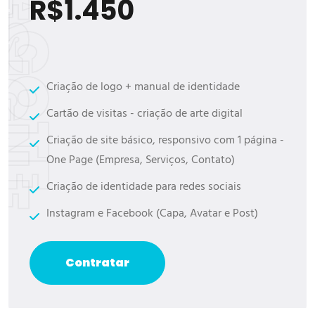
L
P
A
C
O
T
E
D
E
S
I
G
N
E
W
E
B
E
S
S
E
N
C
I
A
R$1.450
Criação de logo + manual de identidade
Cartão de visitas - criação de arte digital
Criação de site básico, responsivo com 1 página -
One Page (Empresa, Serviços, Contato)
Criação de identidade para redes sociais
Instagram e Facebook (Capa, Avatar e Post)
Contratar