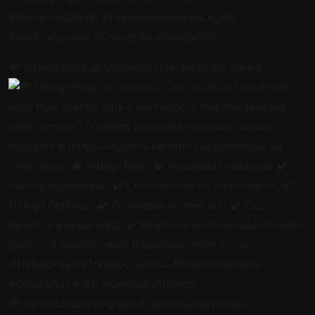
💸 Tráfego Pago ou Orgânico: Qual escolher? Você q