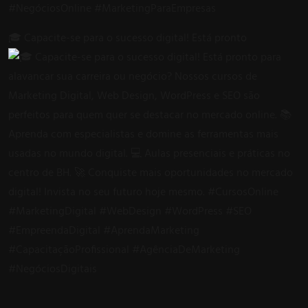
🎓 Capacite-se para o sucesso digital! Está pronto