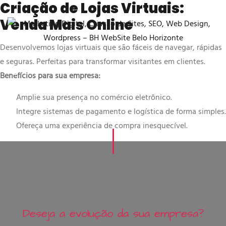
Criação de Lojas Virtuais:
Venda Mais Online
Desenvolvemos lojas virtuais que são fáceis de navegar, rápidas
e seguras. Perfeitas para transformar visitantes em clientes.
Benefícios para sua empresa:
Amplie sua presença no comércio eletrônico.
Integre sistemas de pagamento e logística de forma simples.
Ofereça uma experiência de compra inesquecível.
D
e
s
e
j
a
a
e
v
o
l
u
ç
ã
o
d
a
s
u
a
e
m
p
r
e
s
a
?