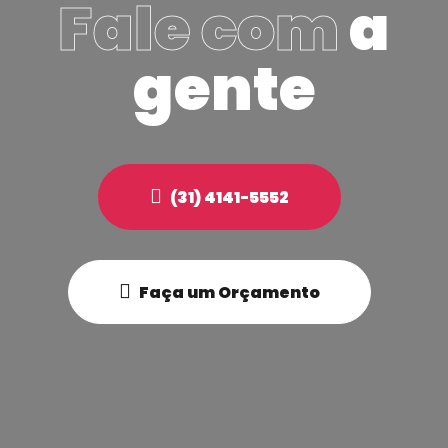
Fale com
a
gente
(31) 4141-5552
Faça um Orçamento