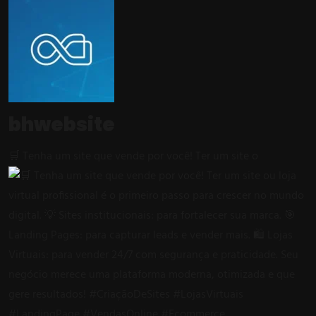
bhwebsite
🛒 Tenha um site que vende por você! Ter um site o