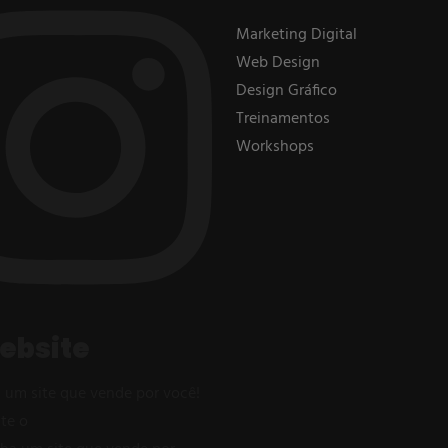
Marketing Digital
Web Design
Design Gráfico
Treinamentos
Workshops
ebsite
 um site que vende por você!
ite o