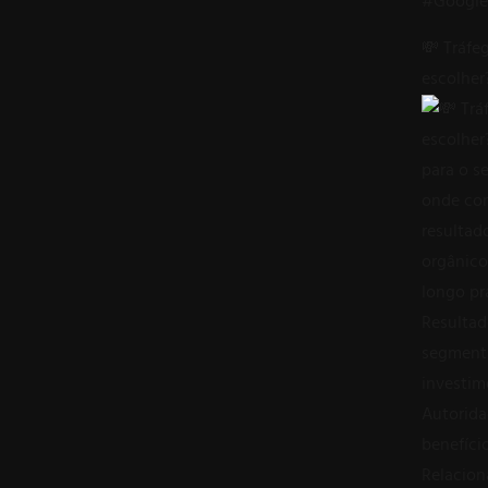
💸 Tráfe
escolher