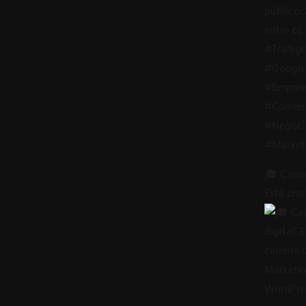
🎓 Capac
Está pro