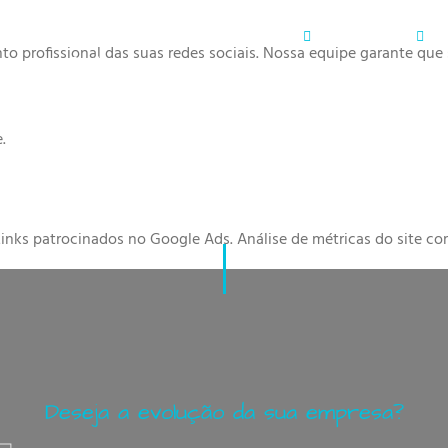
me
BH
Projetos
Planos
Serviços
o profissional das suas redes sociais. Nossa equipe garante que
WebSite
.
inks patrocinados no Google Ads. Análise de métricas do site co
D
e
s
e
j
a
a
e
v
o
l
u
ç
ã
o
d
a
s
u
a
e
m
p
r
e
s
a
?