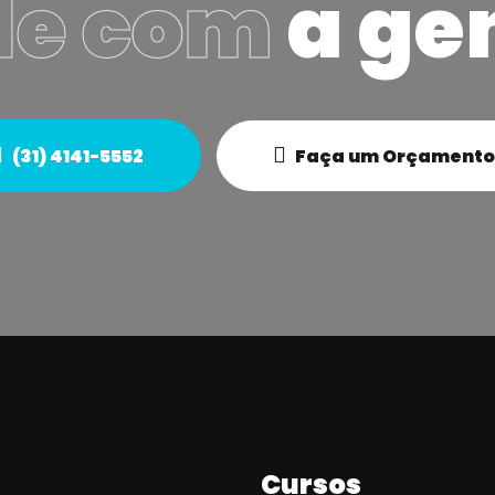
le com
a ge
(31) 4141-5552
Faça um Orçamento
Cursos