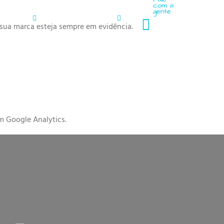
com a
gente
Cursos
Blog
Contato
(31)
 sua marca esteja sempre em evidência.
4141-
5552
m Google Analytics.