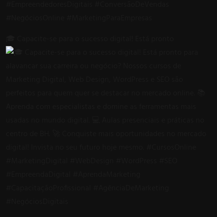
🎓 Capacite-se para o sucesso digital! Está pronto