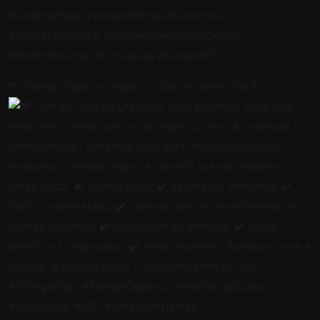
💸 Tráfego Pago ou Orgânico: Qual escolher? Você q