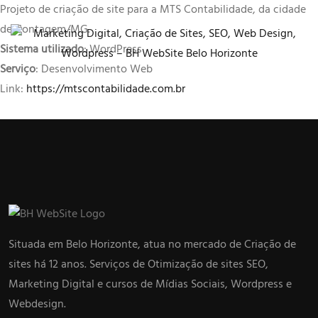
Projeto de criação de site para a MTS Contabilidade, da cidade
de Contagem/MG.
Sistema utilizado
: WordPress
Serviço
: Desenvolvimento Web
Link:
https://mtscontabilidade.com.br
Situada em Belo Horizonte, atua no mercado de Criação de
sites há 12 anos. Serviços de Otimização de sites SEO,
Marketing Digital e cursos de Mídias Sociais, Wordpress e
Webdesign.