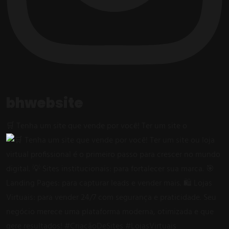
bhwebsite
🛒 Tenha um site que vende por você! Ter um site o