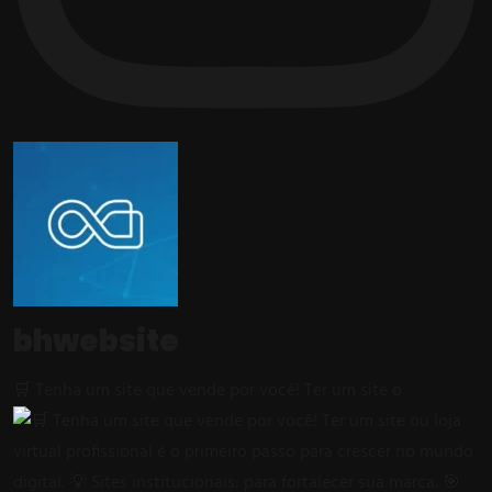
bhwebsite
🛒 Tenha um site que vende por você! Ter um site o