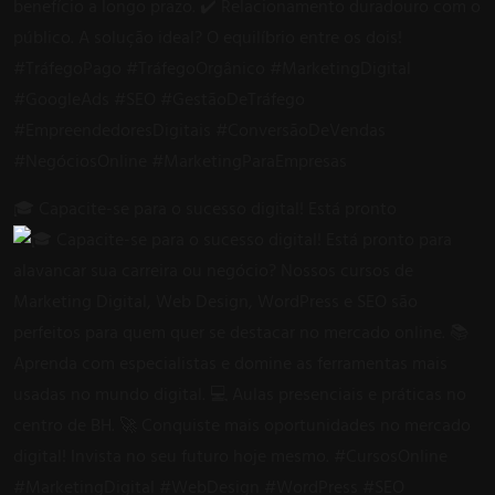
🎓 Capacite-se para o sucesso digital! Está pronto