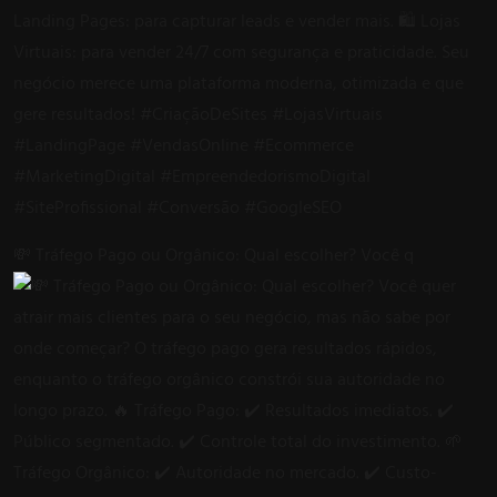
💸 Tráfego Pago ou Orgânico: Qual escolher? Você q